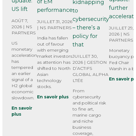
update:
of EM
kidnapping
further
US lift
performance
to
accelerat
cybersecurity
AOÛT 7,
JUILLET 31, 2026
2026 |
NS
– there’s a
|
NS PARTNERS
JUILLET 29,
PARTNERS
2026 |
NS
policy for
India has fallen
PARTNERS
US
out of favour
that
monetary
with emerging
Monetary
acceleration
market investors
JUILLET 30,
buoyancy pu
has
as attention has
2026 |
GESTION
Fed Chair
tempered
shifted to North
D’ACTIFS
Warsh in a bi
an earlier
Asian
GLOBAL ALPHA
En savoir p
signal of a
technology
LTÉE
H2 global
stocks.
From
economic
En savoir plus
cybersecurity
slowdown.
and political risk
En savoir
to fine art,
plus
marine cargo
and niche
business
coverage,