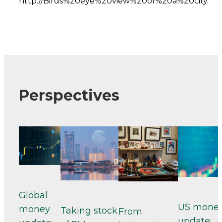
Perspectives
Global
US mone
money
Taking stock
From
update: