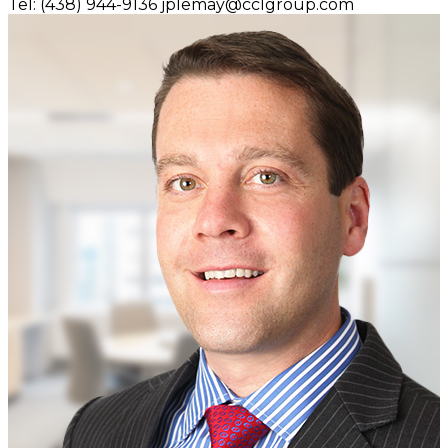
Tel: (438) 944-9136
jplemay@cclgroup.com