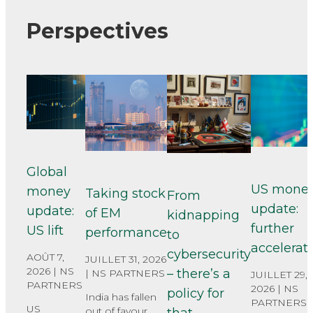
Perspectives
Global
US mone
money
Taking stock
From
update:
update:
of EM
kidnapping
further
US lift
performance
to
accelerat
cybersecurity
AOÛT 7,
JUILLET 31, 2026
2026 |
NS
– there’s a
|
NS PARTNERS
JUILLET 29,
PARTNERS
2026 |
NS
policy for
India has fallen
PARTNERS
US
out of favour
that