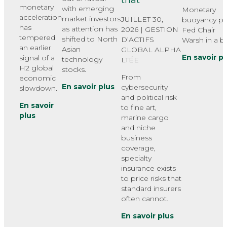
monetary
with emerging
Monetary
acceleration
market investors
JUILLET 30,
buoyancy pu
has
as attention has
2026 |
GESTION
Fed Chair
tempered
shifted to North
D’ACTIFS
Warsh in a bi
an earlier
Asian
GLOBAL ALPHA
En savoir p
signal of a
technology
LTÉE
H2 global
stocks.
From
economic
En savoir plus
cybersecurity
slowdown.
and political risk
En savoir
to fine art,
plus
marine cargo
and niche
business
coverage,
specialty
insurance exists
to price risks that
standard insurers
often cannot.
En savoir plus