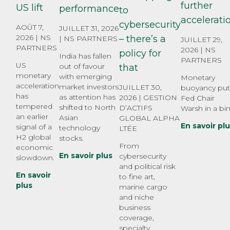
further
US lift
performance
to
accelerati
cybersecurity
AOÛT 7,
JUILLET 31, 2026
2026 |
NS
– there’s a
|
NS PARTNERS
JUILLET 29,
PARTNERS
2026 |
NS
policy for
India has fallen
PARTNERS
US
out of favour
that
monetary
with emerging
Monetary
acceleration
market investors
JUILLET 30,
buoyancy put
has
as attention has
2026 |
GESTION
Fed Chair
tempered
shifted to North
D’ACTIFS
Warsh in a bin
an earlier
Asian
GLOBAL ALPHA
En savoir pl
signal of a
technology
LTÉE
H2 global
stocks.
From
economic
En savoir plus
cybersecurity
slowdown.
and political risk
En savoir
to fine art,
plus
marine cargo
and niche
business
coverage,
specialty