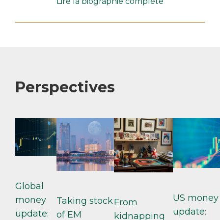
Lire la biographie complète
Perspectives
Global
US money
money
Taking stock
From
update:
update:
of EM
kidnapping