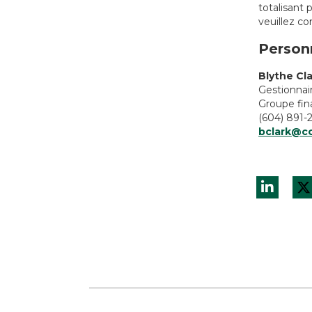
totalisant 
veuillez co
Person
Blythe Cl
Gestionna
Groupe fin
(604) 891-
bclark@c