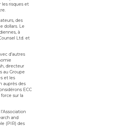
 les risques et
re.
ateurs, des
e dollars. Le
diennes, à
ounsel Ltd. et
avec d’autres
onomie
sh, directeur
ées au Groupe
s et les
on auprès des
 considérons ECC
orce sur la
 l’Association
earch and
le (PIR) des