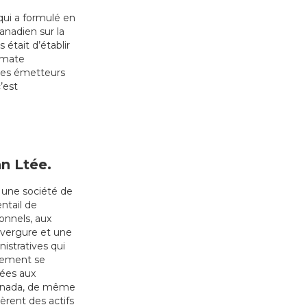
qui a formulé en
anadien sur la
était d’établir
limate
 les émetteurs
’est
n Ltée.
 une société de
ntail de
onnels, aux
envergure et une
istratives qui
acement se
iées aux
 Canada, de même
èrent des actifs