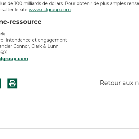
plus de 100 milliards de dollars. Pour obtenir de plus amples ren
nsulter le site
www.cclgroup.com
.
ne-ressource
ark
ire, Intendance et engagement
ancier Connor, Clark & Lunn
2601
clgroup.com
Retour aux n