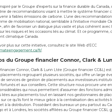
nspiré par le Groupe d’experts sur la finance durable du Canada, 
érie de recommandations visant à mettre le système financier c
venir à faibles émissions de carbone. L’une des recommandations 
me de mobilisation national, semblable à l’initiative mondiale C
, afin de favoriser un dialogue plus vaste et plus cohérent avec
ur les risques et les occasions liés au climat. Et ce programme, c
t climatique Canada.
oir plus sur cette initiative, consultez le site Web d’ECC
mateengagement.ca/fr/
.
s du Groupe financier Connor, Clark & Lun
financier Connor, Clark & Lunn Ltée (Groupe financier CC&L) est
placements regroupant plusieurs sociétés, qui offre un large éve
 de services de gestion de placements aux investisseurs instituti
s fortunés et aux conseillers. Cette structure nous procure une 
considérables qui nous permettent d’assumer des fonctions admin
s liées aux placements tout en laissant nos gestionnaires de pl
sur ce qu’ils font le mieux grâce à la centralisation des activités l
 et à la distribution. Possédant des bureaux un peu partout au
o et à Londres, les sociétés affiliées au Groupe financier CC&L g