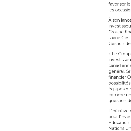
favoriser l
les occasio
À son lanc
investisseu
Groupe fina
savoir Ges
Gestion de
« Le Groupe
investisseu
canadienne 
général, Gr
financier 
possibilité
équipes de
comme une 
question d
L’initiativ
pour l’inve
Education 
Nations Un