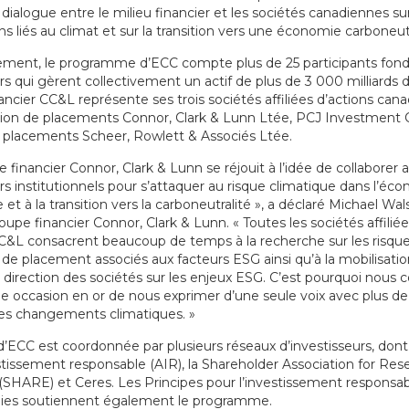
e dialogue entre le milieu financier et les sociétés canadiennes sur
ns liés au climat et sur la transition vers une économie carboneut
ement, le programme d’ECC compte plus de 25 participants fond
rs qui gèrent collectivement un actif de plus de 3 000 milliards d
ncier CC&L représente ses trois sociétés affiliées d’actions cana
tion de placements Connor, Clark & Lunn Ltée, PCJ Investment C
 placements Scheer, Rowlett & Associés Ltée.
 financier Connor, Clark & Lunn se réjouit à l’idée de collaborer 
rs institutionnels pour s’attaquer au risque climatique dans l’éc
et à la transition vers la carboneutralité », a déclaré Michael Wal
oupe financier Connor, Clark & Lunn. « Toutes les sociétés affili
CC&L consacrent beaucoup de temps à la recherche sur les risque
s de placement associés aux facteurs ESG ainsi qu’à la mobilisati
 direction des sociétés sur les enjeux ESG. C’est pourquoi nous
occasion en or de nous exprimer d’une seule voix avec plus de f
es changements climatiques. »
e d’ECC est coordonnée par plusieurs réseaux d’investisseurs, dont
stissement responsable (AIR), la Shareholder Association for Res
(SHARE) et Ceres. Les Principes pour l’investissement responsab
ies soutiennent également le programme.