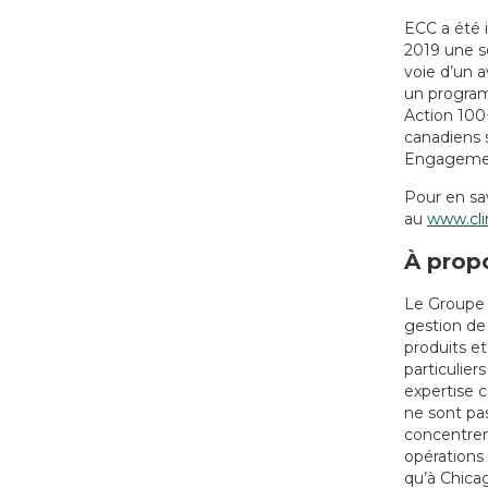
ECC a été i
2019 une s
voie d’un a
un program
Action 100+
canadiens s
Engagemen
Pour en sav
au
www.cli
À propo
Le Groupe 
gestion de 
produits et
particulier
expertise 
ne sont pa
concentrer 
opérations
qu’à Chicag