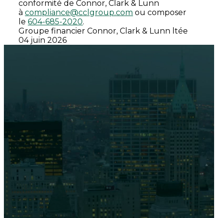
conformité de Connor, Clark & Lunn
à
compliance@cclgroup.com
ou composer
le
604-685-2020
.
Groupe financier Connor, Clark & Lunn ltée
04 juin 2026