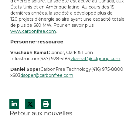
d’énergie solaire. La société est active au Canada, aux
États-Unis et en Amérique latine. Au cours des 15
dernières années, la société a développé plus de
120 projets d’énergie solaire ayant une capacité totale
de plus de 660 MW. Pour en savoir plus :
www.carbonfree.com
.
Personne-ressource
Vrushabh Kamat
Connor, Clark & Lunn
Infrastructure
(437) 928-5184
vkamat@cclgroup.com
Daniel Soper
CarbonFree Technology
(416) 975-8800
x603
dsoper@carbonfree.com
Retour aux nouvelles